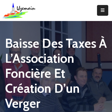
Actualités
Agenda
Baisse Des Taxes À
Votre
Commune
L’Association
Votre
Mairie
Foncière Et
Services
Création D’un
Vie
Locale
Verger
Enfance