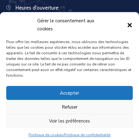
Heures d'ouverture:
Lundi : 8:30 – 12:00 | 14:00 – 18:00
Gérer le consentement aux
Mardi : 13:30 – 18:00
Mercredi : 08:30 – 12:00 | 14:00 – 17:00
cookies
Jeudi : 13:30 – 18:00
Vendredi : 08:30 – 12:00 | 14:00 – 17:00
Pour offrir les meilleures expériences, nous utilisons des technologies
telles que les cookies pour stocker et/ou accéder aux informations des
Samedi : Fermée
appareils. Le fait de consentir à ces technologies nous permettra de
Dimanche : Fermée
traiter des données telles que le comportement de navigation ou les ID
uniques sur ce site. Le fait de ne pas consentir ou de retirer son
consentement peut avoir un effet négatif sur certaines caractéristiques et
fonctions.
Accueil
Mentions légales
Accepter
Refuser
Politique de confidentialité
Voir les préférences
Politique de cookies
Contact
Politique de cookies
Politique de confidentialité