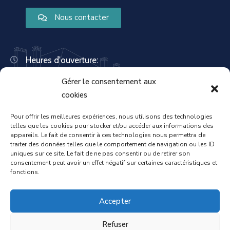
Nous contacter
Heures d'ouverture:
Lundi : 8:30 – 12:00 | 14:00 – 18:00
Gérer le consentement aux
Mardi : 13:30 – 18:00
Mercredi : 08:30 – 12:00 | 14:00 – 17:00
cookies
Jeudi : 13:30 – 18:00
Vendredi : 08:30 – 12:00 | 14:00 – 17:00
Pour offrir les meilleures expériences, nous utilisons des technologies
telles que les cookies pour stocker et/ou accéder aux informations des
Samedi : Fermée
appareils. Le fait de consentir à ces technologies nous permettra de
Dimanche : Fermée
traiter des données telles que le comportement de navigation ou les ID
uniques sur ce site. Le fait de ne pas consentir ou de retirer son
consentement peut avoir un effet négatif sur certaines caractéristiques et
fonctions.
Accueil
Mentions légales
Accepter
Refuser