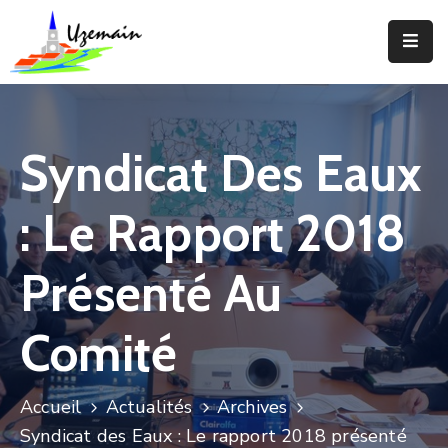
Actualités
Agenda
Syndicat Des Eaux
Votre
Commune
: Le Rapport 2018
Votre
Mairie
Présenté Au
Services
Comité
Vie
Locale
Accueil
Actualités
Archives
Enfance
Syndicat des Eaux : Le rapport 2018 présenté